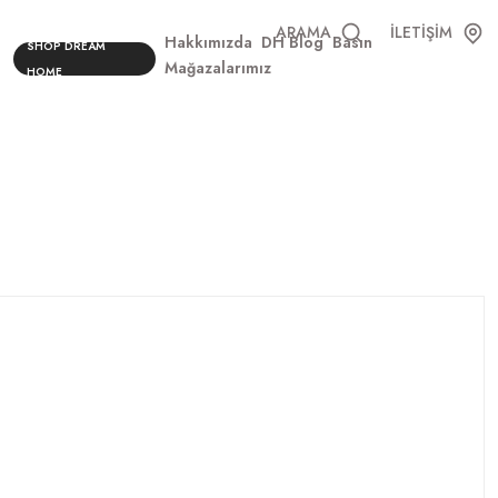
ARAMA
İLETİŞİM
Hakkımızda
DH Blog
Basın
SHOP DREAM
Mağazalarımız
HOME