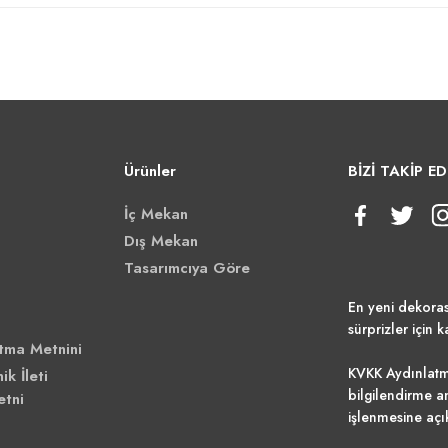
Ürünler
BİZİ TAKİP ED
İç Mekan
Dış Mekan
Tasarımcıya Göre
En yeni dekora
sürprizler için k
tma Metnini
KVKK Aydınlatm
ik İleti
bilgilendirme a
etni
işlenmesine açı