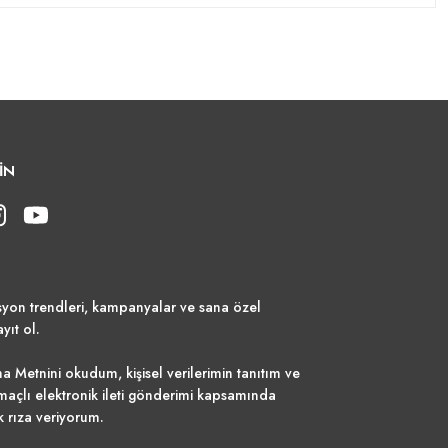
İN
syon trendleri, kampanyalar ve sana özel
ayıt ol.
a Metnini
okudum, kişisel verilerimin tanıtım ve
maçlı elektronik ileti gönderimi kapsamında
k rıza veriyorum.