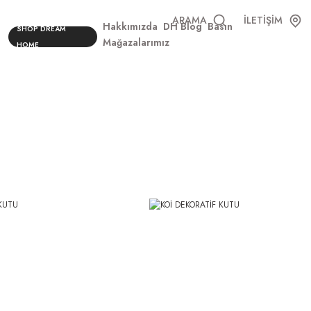
ARAMA
İLETİŞİM
Hakkımızda
DH Blog
Basın
SHOP DREAM
Mağazalarımız
HOME