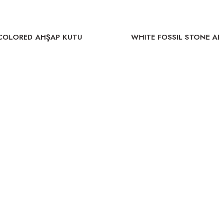
 COLORED AHŞAP KUTU
WHITE FOSSIL STONE A
PENSHELL INLAID 