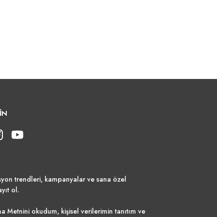
İN
syon trendleri, kampanyalar ve sana özel
ayıt ol.
a Metnini
okudum, kişisel verilerimin tanıtım ve