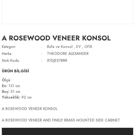
A ROSEWOOD VENEER KONSOL
Kategori
Büfe ve Konsol
,
EV
,
OFİS
Marka
THEODORE ALEXANDER
Stok Kodu
X1DJES7BRR
ÜRÜN BİLGİSİ
Ölçü
En:
131 cm
Boy:
51 cm
Yükseklik:
92 cm
A ROSEWOOD VENEER KONSOL
A ROSEWOOD VENEER AND FINELY BRASS MOUNTED SIDE CABINET