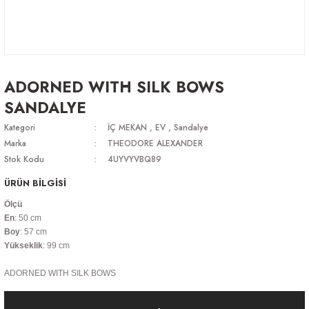
ADORNED WITH SILK BOWS
SANDALYE
Kategori
İÇ MEKAN
,
EV
,
Sandalye
Marka
THEODORE ALEXANDER
Stok Kodu
4UYVYVBQ89
ÜRÜN BİLGİSİ
Ölçü
En
: 50 cm
Boy
: 57 cm
Yükseklik
: 99 cm
ADORNED WITH SILK BOWS