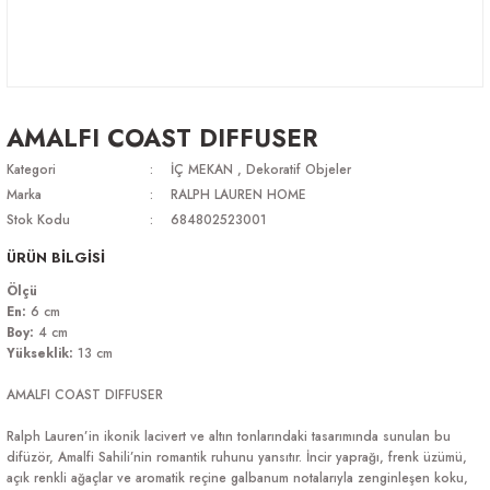
AMALFI COAST DIFFUSER
Kategori
İÇ MEKAN
,
Dekoratif Objeler
Marka
RALPH LAUREN HOME
Stok Kodu
684802523001
ÜRÜN BİLGİSİ
Ölçü
En:
6 cm
Boy:
4 cm
Yükseklik:
13 cm
AMALFI COAST DIFFUSER
Ralph Lauren’in ikonik lacivert ve altın tonlarındaki tasarımında sunulan bu
difüzör, Amalfi Sahili’nin romantik ruhunu yansıtır. İncir yaprağı, frenk üzümü,
açık renkli ağaçlar ve aromatik reçine galbanum notalarıyla zenginleşen koku,