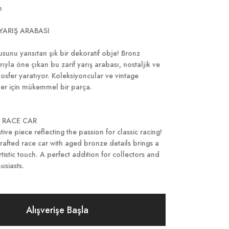
m
YARIŞ ARABASI
kusunu yansıtan şık bir dekoratif obje! Bronz
ıyla öne çıkan bu zarif yarış arabası, nostaljik ve
mosfer yaratıyor. Koleksiyoncular ve vintage
er için mükemmel bir parça.
 RACE CAR
tive piece reflecting the passion for classic racing!
crafted race car with aged bronze details brings a
tistic touch. A perfect addition for collectors and
usiasts.
Alışverişe Başla