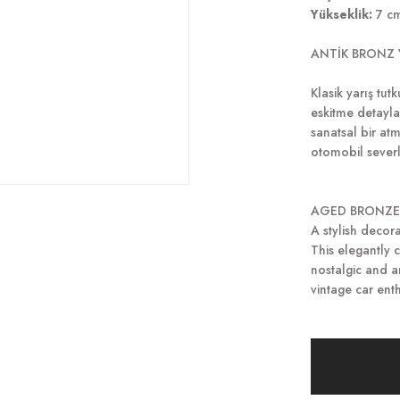
Yükseklik:
7 c
ANTİK BRONZ 
Klasik yarış tut
eskitme detaylar
sanatsal bir at
otomobil severl
AGED BRONZE
A stylish decora
This elegantly 
nostalgic and ar
vintage car enth