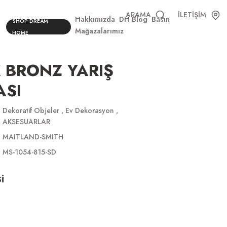
ARAMA
İLETİŞİM
Hakkımızda
DH Blog
Basın
SHOP DREAM
Mağazalarımız
HOME
 BRONZ YARIŞ
ASI
Dekoratif Objeler
,
Ev Dekorasyon
,
AKSESUARLAR
MAITLAND-SMITH
MS-1054-815-SD
İ