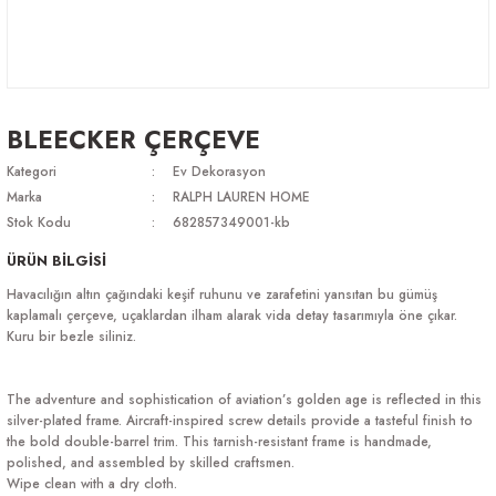
BLEECKER ÇERÇEVE
Kategori
Ev Dekorasyon
Marka
RALPH LAUREN HOME
Stok Kodu
682857349001-kb
ÜRÜN BİLGİSİ
Havacılığın altın çağındaki keşif ruhunu ve zarafetini yansıtan bu gümüş
kaplamalı çerçeve, uçaklardan ilham alarak vida detay tasarımıyla öne çıkar.
Kuru bir bezle siliniz.
The adventure and sophistication of aviation’s golden age is reflected in this
silver-plated frame. Aircraft-inspired screw details provide a tasteful finish to
the bold double-barrel trim. This tarnish-resistant frame is handmade,
polished, and assembled by skilled craftsmen.
Wipe clean with a dry cloth.