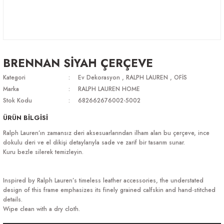
BRENNAN SİYAH ÇERÇEVE
Kategori
Ev Dekorasyon
,
RALPH LAUREN
,
OFİS
Marka
RALPH LAUREN HOME
Stok Kodu
682662676002-5002
ÜRÜN BİLGİSİ
Ralph Lauren’ın zamansız deri aksesuarlarından ilham alan bu çerçeve, ince
dokulu deri ve el dikişi detaylarıyla sade ve zarif bir tasarım sunar.
Kuru bezle silerek temizleyin.
Inspired by Ralph Lauren’s timeless leather accessories, the understated
design of this frame emphasizes its finely grained calfskin and hand-stitched
details.
Wipe clean with a dry cloth.