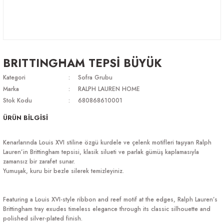
BRITTINGHAM TEPSİ BÜYÜK
Kategori
Sofra Grubu
Marka
RALPH LAUREN HOME
Stok Kodu
680868610001
ÜRÜN BİLGİSİ
Kenarlarında Louis XVI stiline özgü kurdele ve çelenk motifleri taşıyan Ralph
Lauren’in Brittingham tepsisi, klasik silueti ve parlak gümüş kaplamasıyla
zamansız bir zarafet sunar.
Yumuşak, kuru bir bezle silerek temizleyiniz.
Featuring a Louis XVI-style ribbon and reef motif at the edges, Ralph Lauren’s
Brittingham tray exudes timeless elegance through its classic silhouette and
polished silver-plated finish.