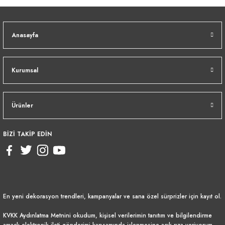
Anasayfa
Kurumsal
Ürünler
BİZİ TAKİP EDİN
En yeni dekorasyon trendleri, kampanyalar ve sana özel sürprizler için kayıt ol.
KVKK Aydınlatma Metnini
okudum, kişisel verilerimin tanıtım ve bilgilendirme
amaçlı elektronik ileti gönderimi kapsamında işlenmesine açık rıza veriyorum.