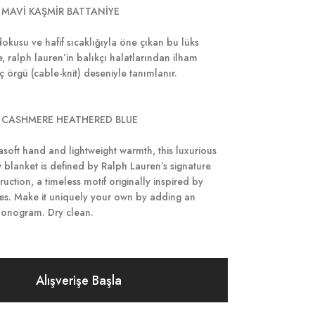
 MAVİ KAŞMİR BATTANİYE
okusu ve hafif sıcaklığıyla öne çıkan bu lüks
, ralph lauren’in balıkçı halatlarından ilham
ç örgü (cable-knit) deseniyle tanımlanır.
 CASHMERE HEATHERED BLUE
rasoft hand and lightweight warmth, this luxurious
blanket is defined by Ralph Lauren’s signature
ruction, a timeless motif originally inspired by
es. Make it uniquely your own by adding an
onogram. Dry clean.
Alışverişe Başla