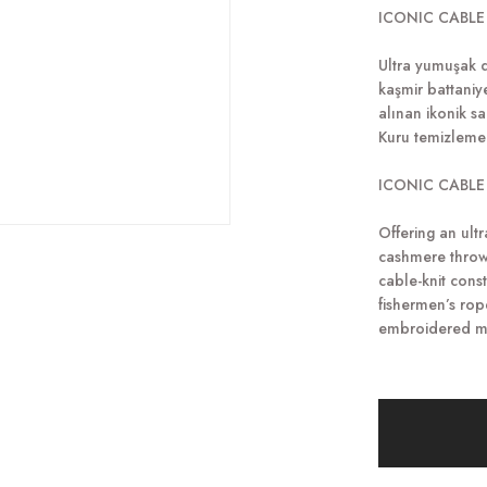
ICONIC CABLE
Ultra yumuşak d
kaşmir battaniye
alınan ikonik sa
Kuru temizleme
ICONIC CABLE
Offering an ult
cashmere throw 
cable-knit const
fishermen’s rop
embroidered m