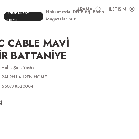
ARAMA
İLETİŞİM
Hakkımızda
DH Blog
Basın
SHOP DREAM
Mağazalarımız
HOME
C CABLE MAVİ
R BATTANİYE
Halı - Şal - Yastık
RALPH LAUREN HOME
650778520004
İ