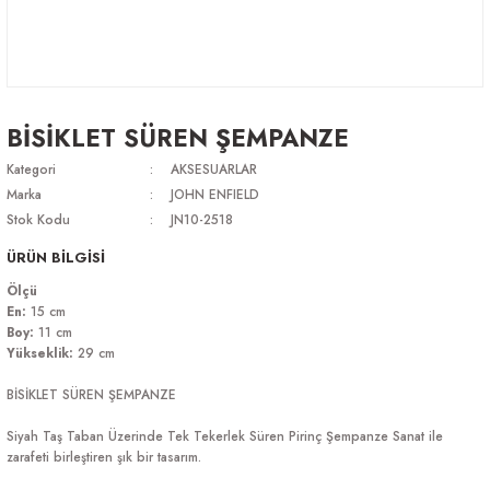
BİSİKLET SÜREN ŞEMPANZE
Kategori
AKSESUARLAR
Marka
JOHN ENFIELD
Stok Kodu
JN10-2518
ÜRÜN BİLGİSİ
Ölçü
En:
15 cm
Boy:
11 cm
Yükseklik:
29 cm
BİSİKLET SÜREN ŞEMPANZE
Siyah Taş Taban Üzerinde Tek Tekerlek Süren Pirinç Şempanze Sanat ile
zarafeti birleştiren şık bir tasarım.