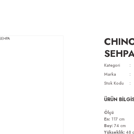
CHINO
SEHP
Kategori
Marka
Stok Kodu
ÜRÜN BİLGİS
Ölçü
En:
117 cm
Boy:
74 cm
Yükseklik:
48 