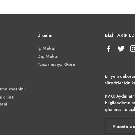
Ürünler
BİZİ TAKİP ED
İç Mekan
Dış Mekan
Tasarımcıya Göre
En yeni dekora
sürprizler için k
tma Metnini
KVKK Aydınlatm
ik İleti
bilgilendirme a
etni
işlenmesine açı