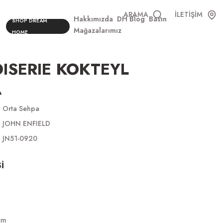
ARAMA
İLETİŞİM
Hakkımızda
DH Blog
Basın
SHOP DREAM
Mağazalarımız
HOME
ISERIE KOKTEYL
A
Orta Sehpa
JOHN ENFIELD
JN51-0920
İ
cm