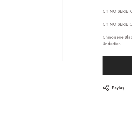
CHINOISERIE 
CHINOISERIE 
Chinoiserie Bl
Undertier.
Paylaş