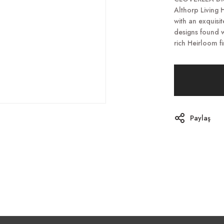
Althorp Living H
with an exquisi
designs found w
rich Heirloom fi
Paylaş