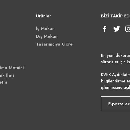
Ürünler
BİZİ TAKİP ED
İç Mekan
Dış Mekan
Tasarımcıya Göre
En yeni dekora
sürprizler için k
tma Metnini
KVKK Aydınlatm
ik İleti
bilgilendirme a
etni
işlenmesine açı