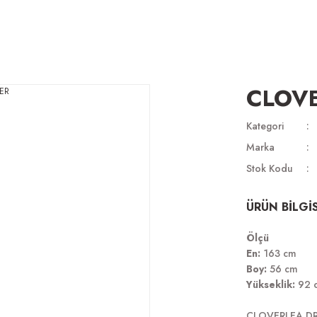
CLOVE
Kategori
Marka
Stok Kodu
ÜRÜN BİLGİS
Ölçü
En:
163 cm
Boy:
56 cm
Yükseklik:
92 
CLOVERLEA D