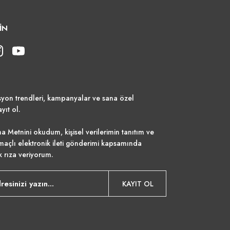
İN
syon trendleri, kampanyalar ve sana özel
ayıt ol.
a Metnini
okudum, kişisel verilerimin tanıtım ve
maçlı elektronik ileti gönderimi kapsamında
k rıza veriyorum.
KAYIT OL