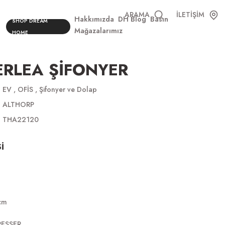
ARAMA
İLETİŞİM
Hakkımızda
DH Blog
Basın
SHOP DREAM
Mağazalarımız
HOME
RLEA ŞİFONYER
EV
,
OFİS
,
Şifonyer ve Dolap
ALTHORP
THA22120
İ
cm
RESSER