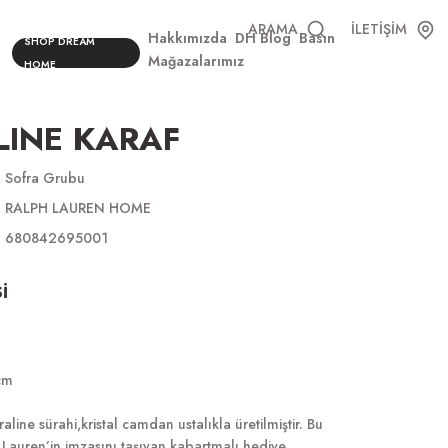
ARAMA
İLETİŞİM
Hakkımızda
DH Blog
Basın
SHOP DREAM
Mağazalarımız
HOME
INE KARAF
Sofra Grubu
RALPH LAUREN HOME
680842695001
İ
cm
raline sürahi,kristal camdan ustalıkla üretilmiştir. Bu
h Lauren’in imzasını taşıyan kabartmalı hediye