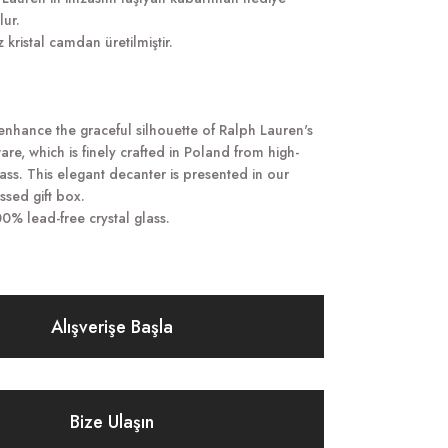
ur.
kristal camdan üretilmiştir.
 enhance the graceful silhouette of Ralph Lauren's
re, which is finely crafted in Poland from high-
glass. This elegant decanter is presented in our
sed gift box.
0% lead-free crystal glass.
Alışverişe Başla
Bize Ulaşın