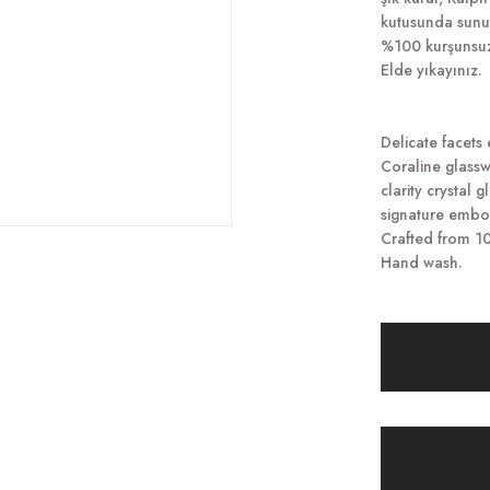
kutusunda sunul
%100 kurşunsuz 
Elde yıkayınız.
Delicate facets
Coraline glasswa
clarity crystal 
signature embos
Crafted from 10
Hand wash.