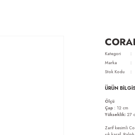
CORAL
Kategori
Marka
Stok Kodu
ÜRÜN BİLGİS
Ölçü
Çap
: 12 cm
Yükseklik:
27 
Zarif kesimli Co
şık karaf, Ralp