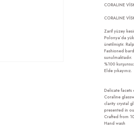
CORALINE VİSK
CORALINE VİSKİ
Zarif yüzey kes
Polonya’da yük
üretilmiştir. R
Fashioned bard
sunulmaktadır.
%100 kurşunsuz 
Elde yıkayınız.
Delicate facets
Coraline glasswa
clarity crystal 
presented in ou
Crafted from 10
Hand wash