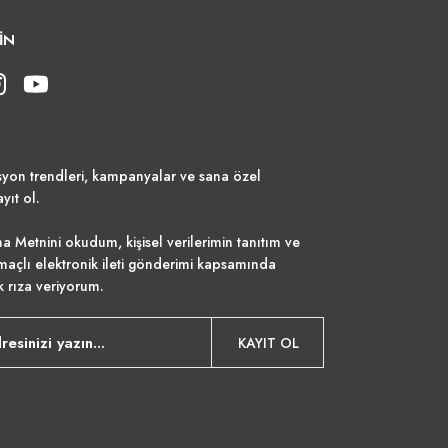
İN
syon trendleri, kampanyalar ve sana özel
ayıt ol.
a Metnini
okudum, kişisel verilerimin tanıtım ve
maçlı elektronik ileti gönderimi kapsamında
k rıza veriyorum.
KAYIT OL