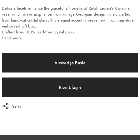
Delicate facets enhance the graceful silhouette of Ralph Lauren’s Coraline
vase, which draws inspiration from vintage Georgian design. Finely crafted
from hand-cut crystal glass, this elegant accent is presented in our signature
embossed gift box.
Crafted from 100% lead-free crystal glass.
Hand wash.
Alışverişe Başla
Bize Ulaşın
Paylaş