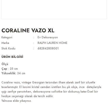
CORALINE VAZO XL
Kategori
Ev Dekorasyon
Marka
RALPH LAUREN HOME
Stok Kodu
682842808001
ÜRÜN BİLGİSİ
Ölçü
Çap
: 25 cm
Yükseklik:
34 cm
Coraline vazo, vintage Georgian tarzından ilham alarak zarif bir siluetle
tasarlanmıştır. El kesimi kristal camdan üretilen bu şık obje, ince detaylarıyla
ışığı zarifçe yansıtırken, dekorasyona sofistike bir dokunuş katar.Özel bir
hediye seçeneği olarak da tercih edilir.
Yalnızca elde yıkayınız.