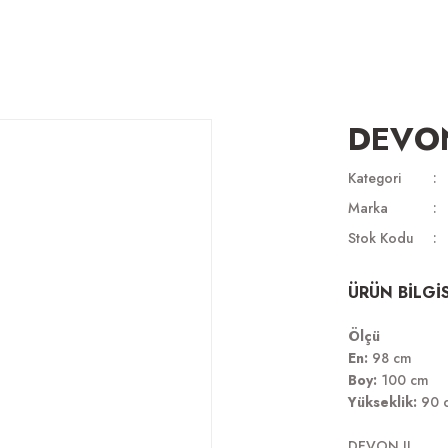
DEVON
Kategori
Marka
Stok Kodu
ÜRÜN BİLGİS
Ölçü
En:
98 cm
Boy:
100 cm
Yükseklik:
90 
DEVON II