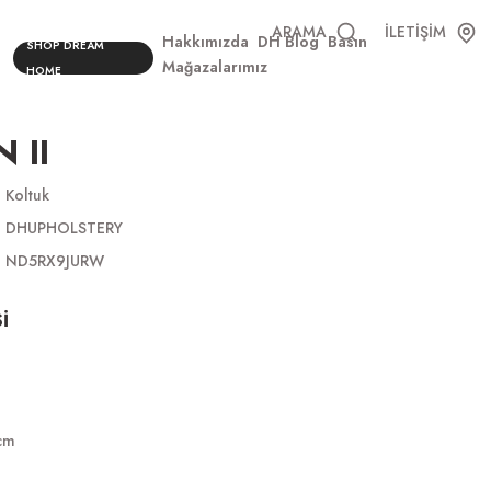
ARAMA
İLETİŞİM
Hakkımızda
DH Blog
Basın
SHOP DREAM
Mağazalarımız
HOME
 II
Koltuk
DHUPHOLSTERY
ND5RX9JURW
İ
cm