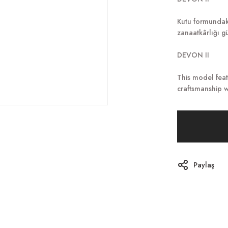
Kutu formundaki
zanaatkârlığı güç
DEVON II
This model fea
craftsmanship wi
Paylaş