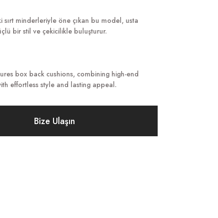
 sırt minderleriyle öne çıkan bu model, usta
lü bir stil ve çekicilikle buluşturur.
tures box back cushions, combining high-end
th effortless style and lasting appeal.
Bize Ulaşın