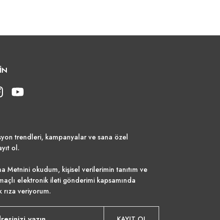
İN
syon trendleri, kampanyalar ve sana özel
ayıt ol.
a Metnini
okudum, kişisel verilerimin tanıtım ve
maçlı elektronik ileti gönderimi kapsamında
k rıza veriyorum.
KAYIT OL