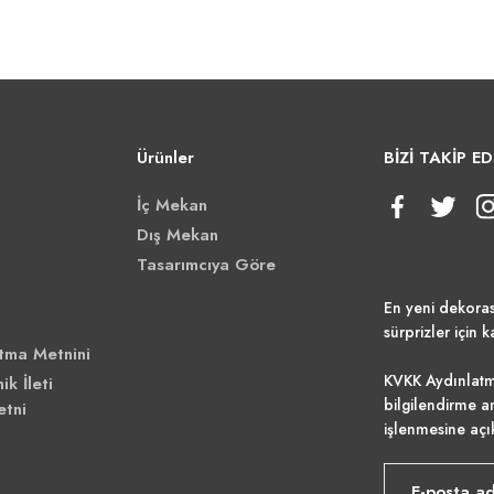
Ürünler
BİZİ TAKİP ED
İç Mekan
Dış Mekan
Tasarımcıya Göre
En yeni dekora
sürprizler için k
tma Metnini
KVKK Aydınlatm
ik İleti
bilgilendirme a
etni
işlenmesine açı