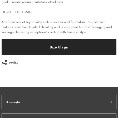
günkü kondisyonunu muhafaza etmektedir.
DORSET OTTOMAN
A refined mix of top quality aniline leather and fine fabric, this ottoman
features small hand-nailed detailing and is designed for both lounging and
seating—delivering exceptional comfort with timeless style.
Bize Ulaşın
Paylaş
Anasayfa