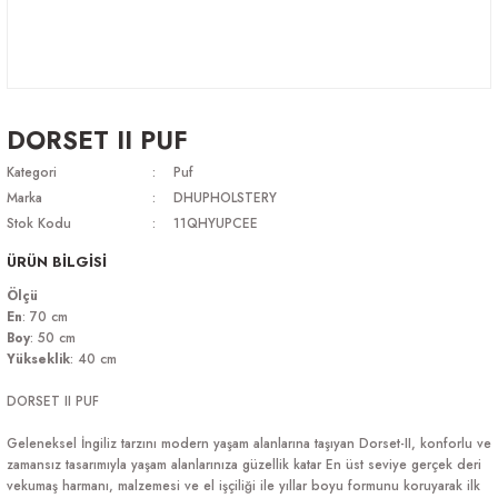
DORSET II PUF
Kategori
Puf
Marka
DHUPHOLSTERY
Stok Kodu
11QHYUPCEE
ÜRÜN BİLGİSİ
Ölçü
En
: 70 cm
Boy
: 50 cm
Yükseklik
: 40 cm
DORSET II PUF
Geleneksel İngiliz tarzını modern yaşam alanlarına taşıyan Dorset-II, konforlu ve
zamansız tasarımıyla yaşam alanlarınıza güzellik katar En üst seviye gerçek deri
vekumaş harmanı, malzemesi ve el işçiliği ile yıllar boyu formunu koruyarak ilk