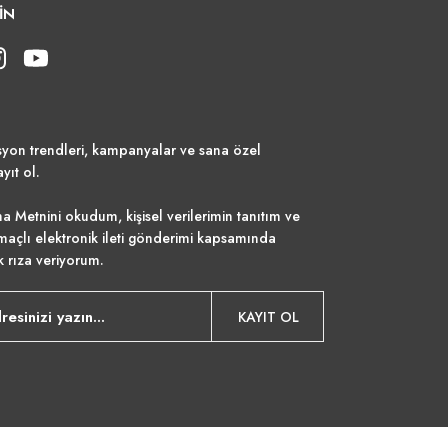
İN
syon trendleri, kampanyalar ve sana özel
ayıt ol.
a Metnini
okudum, kişisel verilerimin tanıtım ve
maçlı elektronik ileti gönderimi kapsamında
k rıza veriyorum.
KAYIT OL