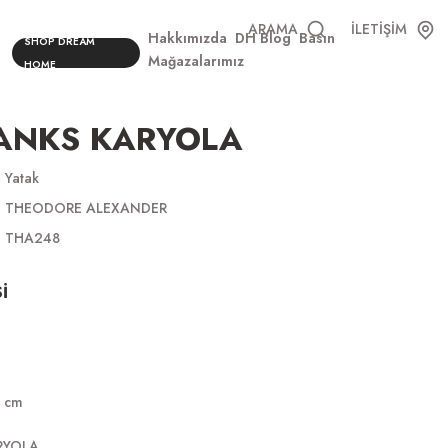
ARAMA
İLETİŞİM
Hakkımızda
DH Blog
Basın
SHOP DREAM
Mağazalarımız
HOME
BANKS KARYOLA
Yatak
THEODORE ALEXANDER
THA248
İ
 cm
RYOLA