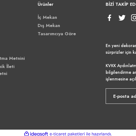
Ürünler
BİZİ TAKİP ED
İç Mekan
Dış Mekan
Tasarımcıya Göre
En yeni dekora
sürprizler için k
tma Metnini
KVKK Aydınlatm
ik İleti
bilgilendirme a
etni
işlenmesine açı
ile
ideasoft
e-