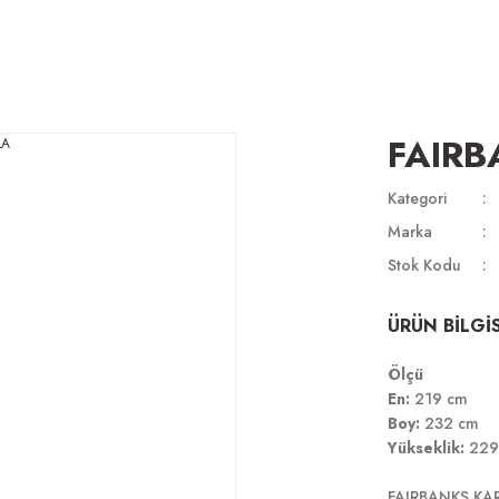
FAIR
Kategori
Marka
Stok Kodu
ÜRÜN BİLGİS
Ölçü
En:
219 cm
Boy:
232 cm
Yükseklik:
229
FAIRBANKS KA