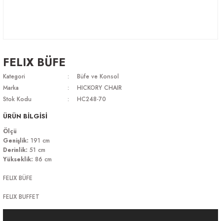
FELIX BÜFE
Kategori
Büfe ve Konsol
Marka
HICKORY CHAIR
Stok Kodu
HC248-70
ÜRÜN BİLGİSİ
Ölçü
Genişlik:
191 cm
Derinlik:
51 cm
Yükseklik:
86 cm
FELIX BÜFE
FELIX BUFFET