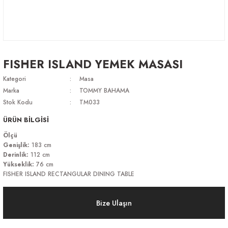
FISHER ISLAND YEMEK MASASI
Kategori
Masa
Marka
TOMMY BAHAMA
Stok Kodu
TM033
ÜRÜN BİLGİSİ
Ölçü
Genişlik:
183 cm
Derinlik:
112 cm
Yükseklik:
76 cm
FISHER ISLAND RECTANGULAR DINING TABLE
Bize Ulaşın