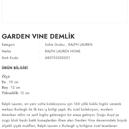
GARDEN VINE DEMLİK
Kategori
Sofra Grubu
,
RALPH LAUREN
Marka
RALPH LAUREN HOME
Stok Kodu
680753355001
ÜRÜN BİLGİSİ
Ölçü
En
: 19 cm
Boy
: 12 cm
Yükseklik
: 12 cm
Ralph Lauren, en yeni sofra koleksiyonu için 160 yıllık köklü İngiliz seramik
markası Burleigh ile ilk kez iş birliği yaptı. Bu özel koleksiyon, modern
Amerikan stilini ve zarif İngiliz geleneğini bir araya getiriyor. Doğu Asya’ya
özgü blok baskı batik kumaşlardan ilham alan Garden Vine desenindeki büyük
ölçekli çiçek motifleri, Ralph Lauren x Burleigh iş birliğine özel tasarlanan