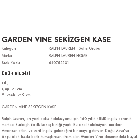
GARDEN VINE SEKİZGEN KASE
Kategori
RALPH LAUREN
,
Sofra Grubu
Marka
RALPH LAUREN HOME
Stok Kodu
680753301
ÜRÜN BİLGİSİ
Ölçü
Çap:
21 cm
Yükseklik:
9 cm
GARDEN VINE SEKİZGEN KASE
Ralph Lauren, en yeni sofra koleksiyonu için 160 yıllık köklü İngiliz seramik
markası Burleigh ile ilk kez iş birliği yaptı. Bu özel koleksiyon, modern
Amerikan stilini ve zarif İngiliz geleneğini bir araya getiriyor. Doğu Asya’ya
özgü blok baskı batik kumaşlardan ilham alan Garden Vine desenindeki büyük