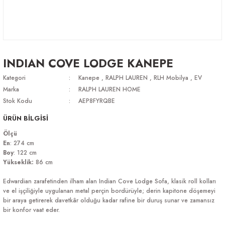
INDIAN COVE LODGE KANEPE
Kategori
Kanepe
,
RALPH LAUREN
,
RLH Mobilya
,
EV
Marka
RALPH LAUREN HOME
Stok Kodu
AEP8FYRQBE
ÜRÜN BİLGİSİ
Ölçü
En
: 274 cm
Boy
: 122 cm
Yükseklik:
86 cm
Edwardian zarafetinden ilham alan Indian Cove Lodge Sofa, klasik roll kolları
ve el işçiliğiyle uygulanan metal perçin bordürüyle; derin kapitone döşemeyi
bir araya getirerek davetkâr olduğu kadar rafine bir duruş sunar ve zamansız
bir konfor vaat eder.