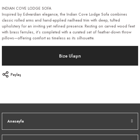
INDIAN COVE LODGE SOFA
Inspired by Edwardian elegance, the Indian Cove Lodge Sofa combines
classic rolled arms and hand-applied nailhead trim with deep, tufted
upholstery for an inviting yet refined presence. Resting on carved wood feet
with brass ferrules, it’s completed with a curated set of feather-down throw
pillows—offering comfort as timeless as its silhouette.
Bize Ulaşın
Paylaş
Anasayfa