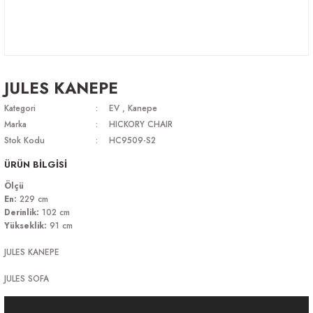
JULES KANEPE
Kategori
EV
,
Kanepe
Marka
HICKORY CHAIR
Stok Kodu
HC9509-S2
ÜRÜN BİLGİSİ
Ölçü
En:
229 cm
Derinlik:
102 cm
Yükseklik:
91 cm
JULES KANEPE
JULES SOFA