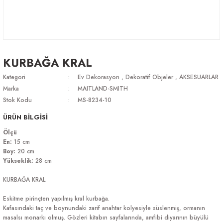
KURBAĞA KRAL
Kategori
Ev Dekorasyon
,
Dekoratif Objeler
,
AKSESUARLAR
Marka
MAITLAND-SMITH
Stok Kodu
MS-8234-10
ÜRÜN BİLGİSİ
Ölçü
En:
15 cm
Boy:
20 cm
Yükseklik:
28 cm
KURBAĞA KRAL
Eskitme pirinçten yapılmış kral kurbağa.
Kafasındaki taç ve boynundaki zarif anahtar kolyesiyle süslenmiş, ormanın
masalsı monarkı olmuş. Gözleri kitabın sayfalarında, amfibi diyarının büyülü