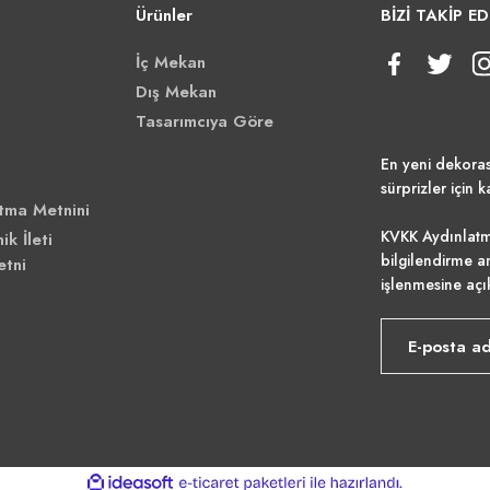
Ürünler
BİZİ TAKİP ED
İç Mekan
Dış Mekan
Tasarımcıya Göre
En yeni dekora
sürprizler için k
tma Metnini
KVKK Aydınlatm
ik İleti
bilgilendirme a
etni
işlenmesine açı
ile
ideasoft
e-