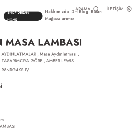
ARAMA
İLETİŞİM
Hakkımızda
DH Blog
Basın
SHOP DREAM
Mağazalarımız
HOME
N MASA LAMBASI
AYDINLATMALAR
,
Masa Aydınlatması
,
TASARIMCIYA GÖRE
,
AMBER LEWIS
R8NRG4KSUV
İ
cm
LAMBASI