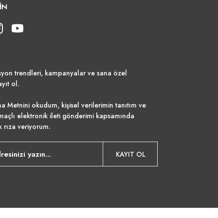
İN
syon trendleri, kampanyalar ve sana özel
ayıt ol.
a Metnini
okudum, kişisel verilerimin tanıtım ve
maçlı elektronik ileti gönderimi kapsamında
k rıza veriyorum.
KAYIT OL