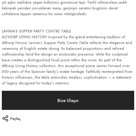
yılı aşkın malikâne yaşam kültürünü günümüze taşır. Tarihî referanslara sadık
kalınarak yeniden yorumlanan masa, geçmişin sanatını bugünün davet
sofralarına taşıyan zamansız bir miras niteliğindedir.
LAVINIA'S SUPPER PARTY CENTRE TABLE
ALTHORP LIVING HISTORY Inspired by the grand entertaining tradition of
Althorp House, Lavinia’s Supper Party Centre Table reflects the elegance and
ceremony of English estate dining. Its balanced proportions and refined
craftsmanship lend the design an aristocratic presence, while the sculptural
base creates a distinguished focal point within the room. As part of the
Althorp Living History collection, this exceptional piece carries forward over
500 years of the Spencer family’s estate heritage. Faithfully reinterpreted from
historic influences, the table embodies timeless sophistication — a statement
of legacy designed for today’s interiors.
Bize Ulaşın
Paylaş