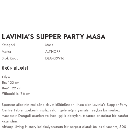
LAVINIA'S SUPPER PARTY MASA
Kategori
Masa
Marka
ALTHORP
Stok Kodu
DEGKRW16
ÜRÜN BİLGİSİ
Ölçü
En:
122 cm
Boy:
122 cm
Yükseklik:
76 cm
Spencer ailesinin malikâne davet kültüründen ilham alan Lavinia’s Supper Party
Centre Table, görkemli İngiliz salon geleneğini yansıtan seçkin bir merkez
masasıdır. Dengeli oranları ve ince işçilik detayları, tasarıma aristokrat bir zarafet
kazandırır.
Althorp Living History koleksiyonunun bir parçası olarak bu özel tasarım, 500