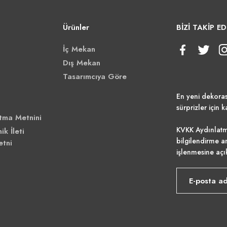
Ürünler
BİZİ TAKİP ED
İç Mekan
Dış Mekan
Tasarımcıya Göre
En yeni dekora
sürprizler için k
tma Metnini
KVKK Aydınlatm
ik İleti
bilgilendirme a
etni
işlenmesine açı