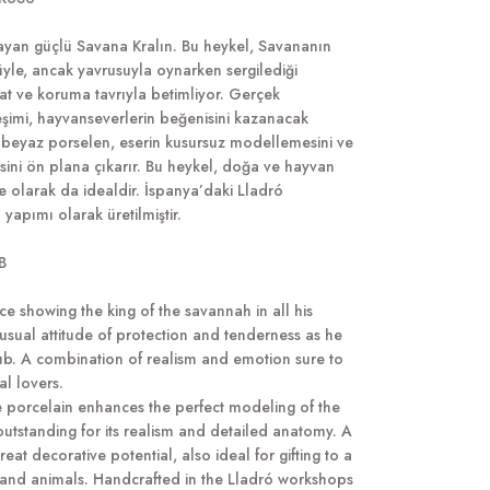
ayan güçlü Savana Kralın. Bu heykel, Savananın
üyle, ancak yavrusuyla oynarken sergilediği
kat ve koruma tavrıyla betimliyor. Gerçek
eşimi, hayvanseverlerin beğenisini kazanacak
at beyaz porselen, eserin kusursuz modellemesini ve
sini ön plana çıkarır. Bu heykel, doğa ve hayvan
e olarak da idealdir. İspanya’daki Lladró
 yapımı olarak üretilmiştir.
B
ce showing the king of the savannah in all his
usual attitude of protection and tenderness as he
cub. A combination of realism and emotion sure to
al lovers.
 porcelain enhances the perfect modeling of the
 outstanding for its realism and detailed anatomy. A
reat decorative potential, also ideal for gifting to a
 and animals. Handcrafted in the Lladró workshops