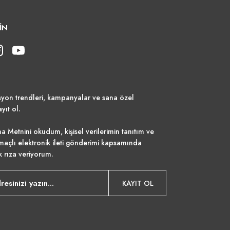
İN
syon trendleri, kampanyalar ve sana özel
ayıt ol.
a Metnini
okudum, kişisel verilerimin tanıtım ve
maçlı elektronik ileti gönderimi kapsamında
k rıza veriyorum.
KAYIT OL