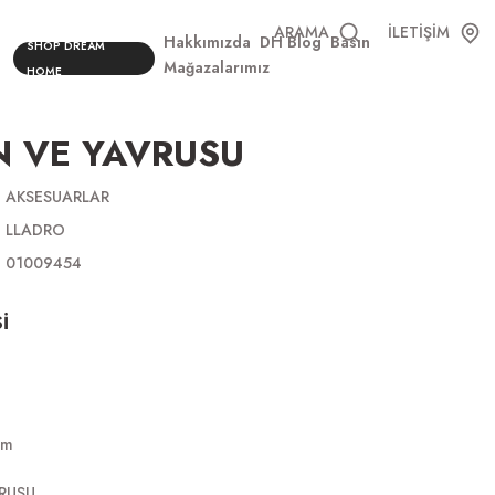
ARAMA
İLETİŞİM
Hakkımızda
DH Blog
Basın
SHOP DREAM
Mağazalarımız
HOME
N VE YAVRUSU
AKSESUARLAR
LLADRO
01009454
İ
cm
RUSU