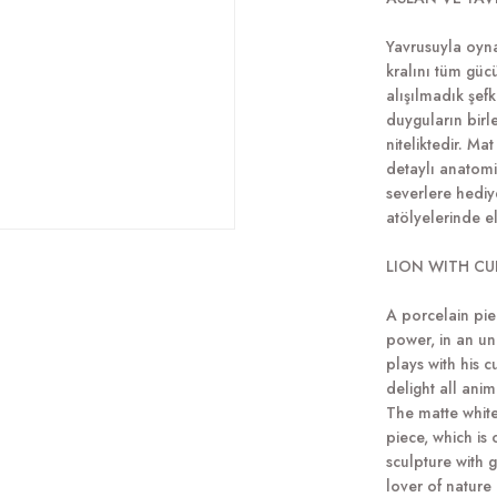
Yavrusuyla oyn
kralını tüm güc
alışılmadık şef
duyguların birl
niteliktedir. M
detaylı anatomi
severlere hediy
atölyelerinde el
LION WITH CU
A porcelain pie
power, in an un
plays with his 
delight all anim
The matte white
piece, which is
sculpture with g
lover of nature