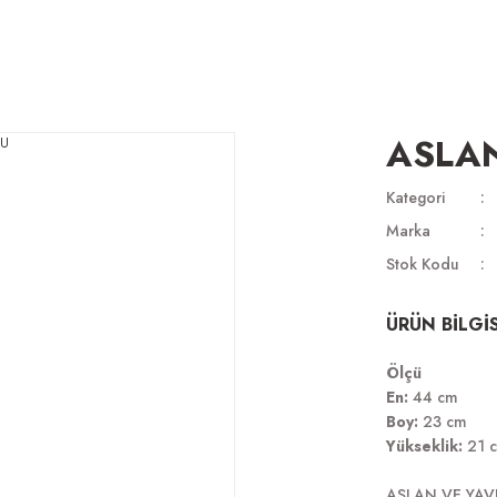
ASLA
Kategori
Marka
Stok Kodu
ÜRÜN BİLGİS
Ölçü
En:
44 cm
Boy:
23 cm
Yükseklik:
21 
ASLAN VE YAV