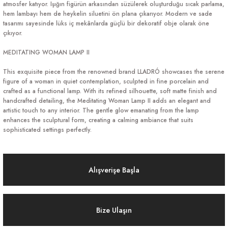
atmosfer katıyor. Işığın figürün arkasından süzülerek oluşturduğu sıcak parlama,
hem lambayı hem de heykelin siluetini ön plana çıkarıyor. Modern ve sade
tasarımı sayesinde lüks iç mekânlarda güçlü bir dekoratif obje olarak öne
çıkıyor.
MEDITATING WOMAN LAMP II
This exquisite piece from the renowned brand LLADRÓ showcases the serene
figure of a woman in quiet contemplation, sculpted in fine porcelain and
crafted as a functional lamp. With its refined silhouette, soft matte finish and
handcrafted detailing, the Meditating Woman Lamp II adds an elegant and
artistic touch to any interior. The gentle glow emanating from the lamp
enhances the sculptural form, creating a calming ambiance that suits
sophisticated settings perfectly.
Alışverişe Başla
Bize Ulaşın