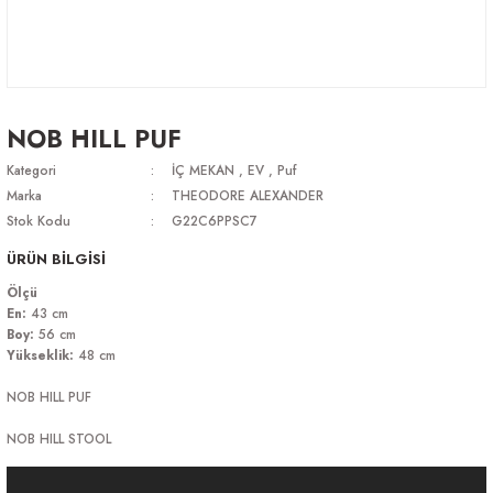
NOB HILL PUF
Kategori
İÇ MEKAN
,
EV
,
Puf
Marka
THEODORE ALEXANDER
Stok Kodu
G22C6PPSC7
ÜRÜN BİLGİSİ
Ölçü
En:
43 cm
Boy:
56 cm
Yükseklik:
48 cm
NOB HILL PUF
NOB HILL STOOL