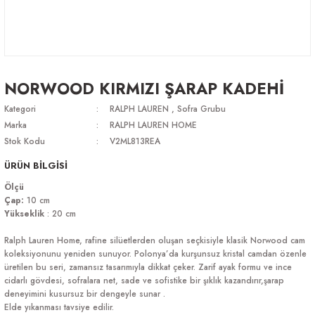
NORWOOD KIRMIZI ŞARAP KADEHİ
Kategori
RALPH LAUREN
,
Sofra Grubu
Marka
RALPH LAUREN HOME
Stok Kodu
V2ML813REA
ÜRÜN BİLGİSİ
Ölçü
Çap:
10 cm
Yükseklik
: 20 cm
Ralph Lauren Home, rafine silüetlerden oluşan seçkisiyle klasik Norwood cam
koleksiyonunu yeniden sunuyor. Polonya’da kurşunsuz kristal camdan özenle
üretilen bu seri, zamansız tasarımıyla dikkat çeker. Zarif ayak formu ve ince
cidarlı gövdesi, sofralara net, sade ve sofistike bir şıklık kazandırır,şarap
deneyimini kusursuz bir dengeyle sunar .
Elde yıkanması tavsiye edilir.