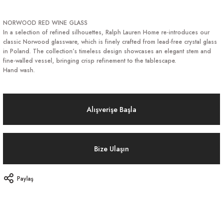
NORWOOD RED WINE GLASS
In a selection of refined silhouettes, Ralph Lauren Home re-introduces our
classic Norwood glassware, which is finely crafted from lead-free crystal glass
in Poland. The collection’s timeless design showcases an elegant stem and
fine-walled vessel, bringing crisp refinement to the tablescape.
Hand wash.
Alışverişe Başla
Bize Ulaşın
Paylaş