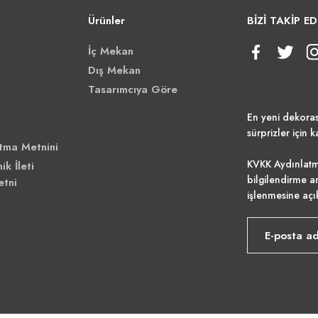
Ürünler
BİZİ TAKİP ED
İç Mekan
Dış Mekan
Tasarımcıya Göre
En yeni dekora
sürprizler için k
tma Metnini
KVKK Aydınlatm
ik İleti
bilgilendirme a
etni
işlenmesine açı