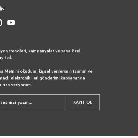
İN
syon trendleri, kampanyalar ve sana özel
ayıt ol.
a Metnini
okudum, kişisel verilerimin tanıtım ve
maçlı elektronik ileti gönderimi kapsamında
k rıza veriyorum.
KAYIT OL