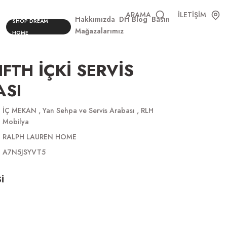
ARAMA
İLETİŞİM
Hakkımızda
DH Blog
Basın
SHOP DREAM
Mağazalarımız
HOME
IFTH İÇKİ SERVİS
ASI
İÇ MEKAN
,
Yan Sehpa ve Servis Arabası
,
RLH
Mobilya
RALPH LAUREN HOME
A7N5JSYVT5
İ