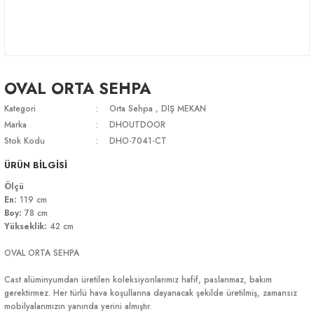
OVAL ORTA SEHPA
Kategori
Orta Sehpa
,
DIŞ MEKAN
Marka
DHOUTDOOR
Stok Kodu
DHO-7041-CT
ÜRÜN BİLGİSİ
Ölçü
En:
119 cm
Boy:
78 cm
Yükseklik:
42 cm
OVAL ORTA SEHPA
Cast alüminyumdan üretilen koleksiyonlarımız hafif, paslanmaz, bakım
gerektirmez. Her türlü hava koşullarına dayanacak şekilde üretilmiş, zamansız
mobilyalarımızın yanında yerini almıştır.