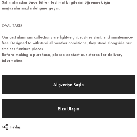
Satın almadan önce lütfen teslimat bilgilerini öğrenmek için
mağazalarımızla iletişime geçin.
OVAL TABLE
Our cast aluminum collections are lightweight, rust-resistant, and maintenance-
free. Designed to withstand all weather conditions, they stand alongside our
timeless furniture pieces.
Before making a purchase, please contact our stores for delivery
information.
Alışverişe Başla
Bize Ulaşın
Paylaş