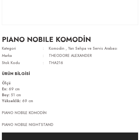
PIANO NOBILE KOMODİN
Kategori
Komodin
,
Yan Sehpa ve Servis Arabası
Marka
THEODORE ALEXANDER
Stok Kodu
THA216
ÜRÜN BİLGİSİ
Ölçü
En:
69 cm
Boy:
51 cm
Yükseklik:
69 cm
PIANO NOBILE KOMODİN
PIANO NOBILE NIGHTSTAND