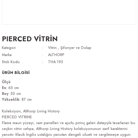
PIERCED VİTRİN
Kategori
Vitrin
,
Şifonyer ve Dolap
Marka
ALTHORP
Stok Kodu
THA.195
ÜRÜN BİLGİSİ
Ölçü
En
: 65 cm
Boy
: 50 cm
Yükseklik
: 87 cm
Koleksiyon, Althorp Living History
PIERCED VITRINE
Flame maun yüzeyi, cam panelleri ve ajurlu pirinç galeri detayıyla tasarlanan bu
seçkin vitrin sehpa, Althorp Living History koleksiyonunun zarif karakterini
yansıtır. Klasik İngiliz ustalığını yansıtan dengeli silueti ve sergilemeye uygun