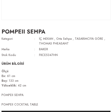
POMPEII SEHPA
Kategori
İÇ MEKAN
,
Orta Sehpa
,
TASARIMCIYA GÖRE
,
THOMAS PHEASANT
Marka
BAKER
Stok Kodu
FKCE5347HN
ÜRÜN BİLGİSİ
Ölçü
En:
61 cm
Boy:
133 cm
Yükseklik:
42 cm
POMPEII SEHPA
POMPEII COCKTAIL TABLE