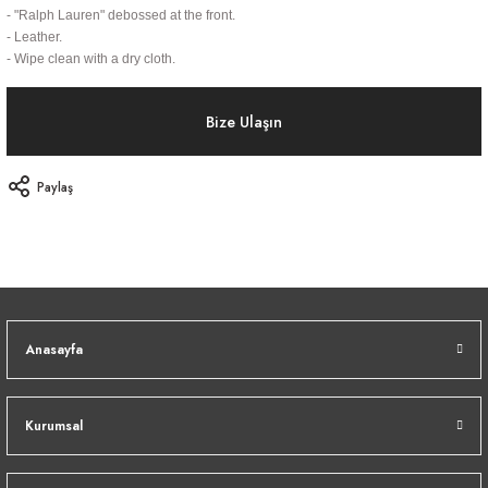
- "Ralph Lauren" debossed at the front.
- Leather.
- Wipe clean with a dry cloth.
Bize Ulaşın
Paylaş
Anasayfa
Kurumsal