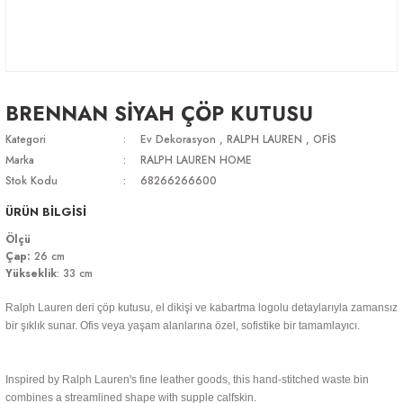
BRENNAN SİYAH ÇÖP KUTUSU
Kategori
Ev Dekorasyon
,
RALPH LAUREN
,
OFİS
Marka
RALPH LAUREN HOME
Stok Kodu
68266266600
ÜRÜN BİLGİSİ
Ölçü
Çap:
26 cm
Yükseklik
: 33 cm
Ralph Lauren deri çöp kutusu, el dikişi ve kabartma logolu detaylarıyla zamansız
bir şıklık sunar. Ofis veya yaşam alanlarına özel, sofistike bir tamamlayıcı.
Inspired by Ralph Lauren's fine leather goods, this hand-stitched waste bin
combines a streamlined shape with supple calfskin.