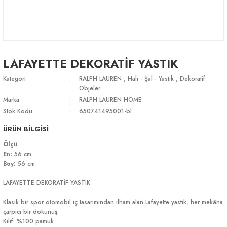
LAFAYETTE DEKORATİF YASTIK
Kategori
RALPH LAUREN
,
Halı - Şal - Yastık
,
Dekoratif
Objeler
Marka
RALPH LAUREN HOME
Stok Kodu
650741495001-bl
ÜRÜN BİLGİSİ
Ölçü
En:
56 cm
Boy:
56 cm
LAFAYETTE DEKORATİF YASTIK
Klasik bir spor otomobil iç tasarımından ilham alan Lafayette yastık, her mekâna
çarpıcı bir dokunuş.
Kılıf: %100 pamuk