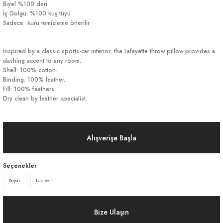
Biyel %100 deri
İç Dolgu: %100 kuş tüyü
Sadece kuru temizleme önerilir
Inspired by a classic sports-car interior, the Lafayette throw pillow provides a
dashing accent to any room.
Shell: 100% cotton.
Binding: 100% leather.
Fill: 100% feathers.
Dry clean by leather specialist.
Alışverişe Başla
Seçenekler
Beyaz
Lacivert
Bize Ulaşın