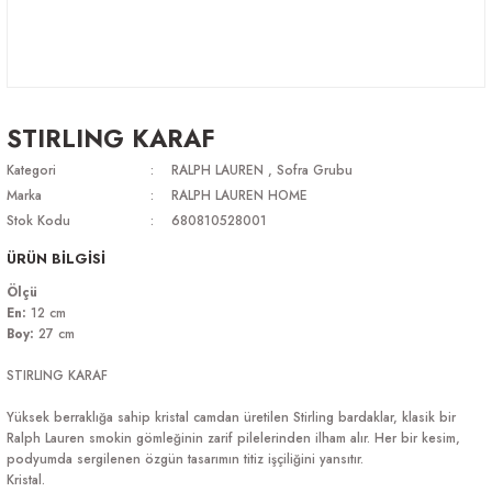
STIRLING KARAF
Kategori
RALPH LAUREN
,
Sofra Grubu
Marka
RALPH LAUREN HOME
Stok Kodu
680810528001
ÜRÜN BİLGİSİ
Ölçü
En:
12 cm
Boy:
27 cm
STIRLING KARAF
Yüksek berraklığa sahip kristal camdan üretilen Stirling bardaklar, klasik bir
Ralph Lauren smokin gömleğinin zarif pilelerinden ilham alır. Her bir kesim,
podyumda sergilenen özgün tasarımın titiz işçiliğini yansıtır.
Kristal.