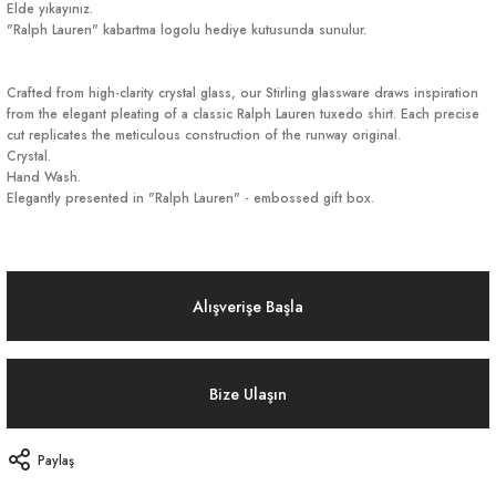
Elde yıkayınız.
"Ralph Lauren" kabartma logolu hediye kutusunda sunulur.
Crafted from high-clarity crystal glass, our Stirling glassware draws inspiration
from the elegant pleating of a classic Ralph Lauren tuxedo shirt. Each precise
cut replicates the meticulous construction of the runway original.
Crystal.
Hand Wash.
Elegantly presented in "Ralph Lauren" - embossed gift box.
Alışverişe Başla
Bize Ulaşın
Paylaş