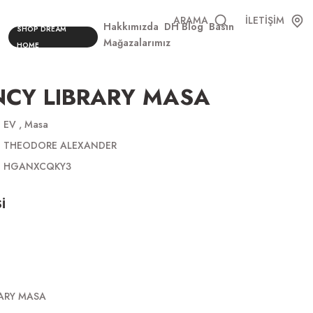
ARAMA
İLETİŞİM
Hakkımızda
DH Blog
Basın
SHOP DREAM
Mağazalarımız
HOME
NCY LIBRARY MASA
EV
,
Masa
THEODORE ALEXANDER
HGANXCQKY3
İ
ARY MASA