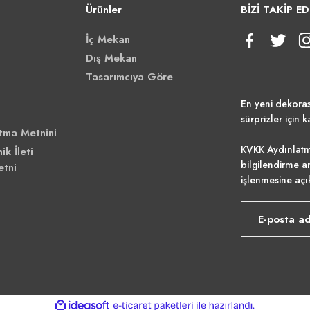
Ürünler
BİZİ TAKİP ED
İç Mekan
Dış Mekan
Tasarımcıya Göre
En yeni dekora
sürprizler için k
tma Metnini
KVKK Aydınlatm
ik İleti
bilgilendirme a
etni
işlenmesine açı
ile
ideasoft
e-