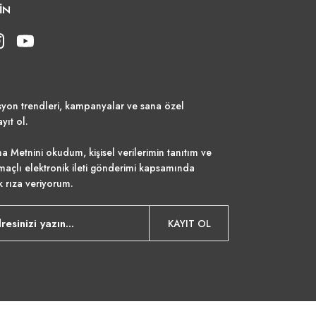
İN
syon trendleri, kampanyalar ve sana özel
ayıt ol.
a Metnini
okudum, kişisel verilerimin tanıtım ve
maçlı elektronik ileti gönderimi kapsamında
k rıza veriyorum.
KAYIT OL