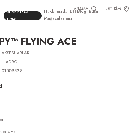
ARAMA
İLETİŞİM
Hakkımızda
DH Blog
Basın
SHOP DREAM
Mağazalarımız
HOME
Y™ FLYING ACE
AKSESUARLAR
LLADRO
01009529
İ
cm
ING ACE