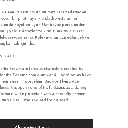
un Peanuts serisinin unutulmaz karakterlerinden
cesur bir pilot hayaliyle Lladró ustalarının
elende hayat buluyor. Mat beyaz porselenden
gümüş yaldız detaylar ve kırmızı atkısıyla dikkat
 dekorasyona sahip. Koleksiyonunuza eğlenceli ve
nuş katmak için ideal.
ING ACE
rlie Brown are famous characters created by
for the Peanuts comic strip and Lladró artists have
them again in porcelain. Snoopy Flying Ace
oduces Snoopy in one of his fantasies as a daring
e in satin white porcelain with a carefully chosen
ring silver luster and red for his scarf.
Alışverişe Başla