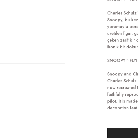
Charles Schulz’
Snoopy, bu kez 
yorumuyla pors
üretilen figür, 
çeken zarif bir
ikonik bir doku
SNOOPY™ FLY
Snoopy and Cha
Charles Schulz 
now recreated 
faithfully repr
pilot. It is mad
decoration featu