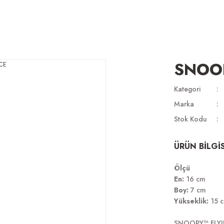
SNOOP
Kategori
Marka
Stok Kodu
ÜRÜN BİLGİS
Ölçü
En:
16 cm
Boy:
7 cm
Yükseklik:
15 
SNOOPY™ FLY