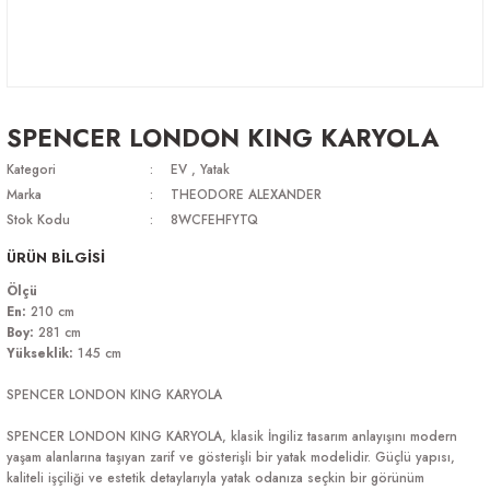
SPENCER LONDON KING KARYOLA
Kategori
EV
,
Yatak
Marka
THEODORE ALEXANDER
Stok Kodu
8WCFEHFYTQ
ÜRÜN BİLGİSİ
Ölçü
En:
210 cm
Boy:
281 cm
Yükseklik:
145 cm
SPENCER LONDON KING KARYOLA
SPENCER LONDON KING KARYOLA, klasik İngiliz tasarım anlayışını modern
yaşam alanlarına taşıyan zarif ve gösterişli bir yatak modelidir. Güçlü yapısı,
kaliteli işçiliği ve estetik detaylarıyla yatak odanıza seçkin bir görünüm