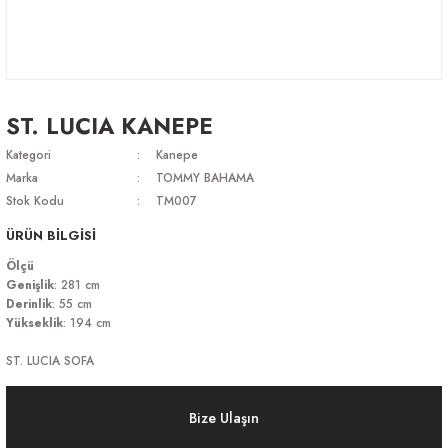
ST. LUCIA KANEPE
Kategori
Kanepe
Marka
TOMMY BAHAMA
Stok Kodu
TM007
ÜRÜN BİLGİSİ
Ölçü
Genişlik
: 281 cm
Derinlik
: 55 cm
Yükseklik
: 194 cm
ST. LUCIA SOFA
Bize Ulaşın