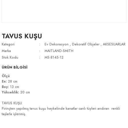
TAVUS KUŞU
Kategori
Ev Dekorasyon
,
Dekoratif Objeler
,
AKSESUARLAR
Marka
MAITLAND-SMITH
Stok Kodu
MS-8145-12
ÜRÜN BİLGİSİ
Ölçü
En:
28 cm
Boy:
13 cm
Yükseklik:
20 cm
TAVUS KUŞU
Pirinçten yapılmış tavus kuşu heykelinde kanatlar canlı tüyleri andıran renkli
taşlarla işlenmiş.