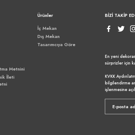
Ürünler
BİZİ TAKİP ED
İç Mekan
Dış Mekan
Tasarımcıya Göre
En yeni dekora
sürprizler için k
tma Metnini
KVKK Aydınlatm
ik İleti
bilgilendirme a
etni
işlenmesine açı