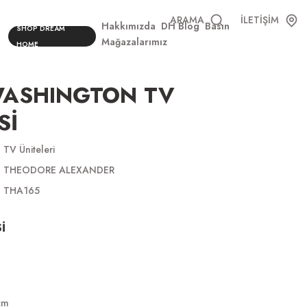
ARAMA
İLETİŞİM
Hakkımızda
DH Blog
Basın
SHOP DREAM
Mağazalarımız
HOME
WASHINGTON TV
Sİ
TV Üniteleri
THEODORE ALEXANDER
THA165
İ
cm