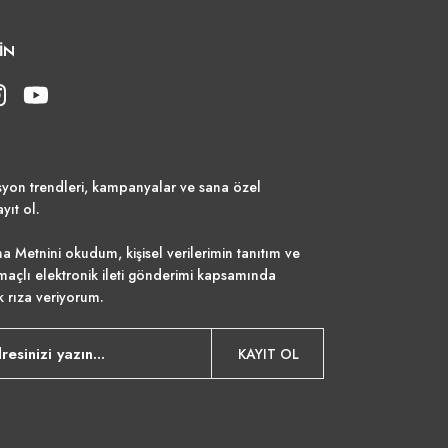
İN
syon trendleri, kampanyalar ve sana özel
ayıt ol.
a Metnini
okudum, kişisel verilerimin tanıtım ve
maçlı elektronik ileti gönderimi kapsamında
k rıza veriyorum.
KAYIT OL