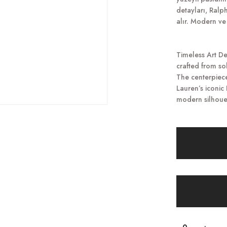
detayları, Ralp
alır. Modern ve 
Timeless Art De
crafted from sol
The centerpiece
Lauren’s iconic
modern silhouet