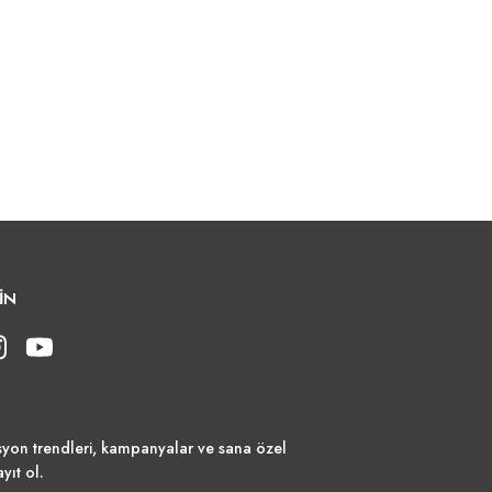
İN
syon trendleri, kampanyalar ve sana özel
ayıt ol.