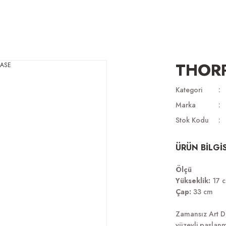
THORP
Kategori
Marka
Stok Kodu
ÜRÜN BİLGİS
Ölçü
Yükseklik:
17 
Çap:
33 cm
Zamansız Art De
yüzeyli paslanma