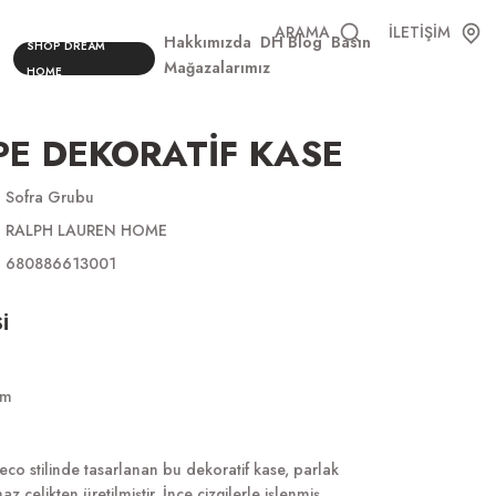
ARAMA
İLETİŞİM
Hakkımızda
DH Blog
Basın
SHOP DREAM
Mağazalarımız
HOME
E DEKORATİF KASE
Sofra Grubu
RALPH LAUREN HOME
680886613001
İ
cm
co stilinde tasarlanan bu dekoratif kase, parlak
z çelikten üretilmiştir. İnce çizgilerle işlenmiş