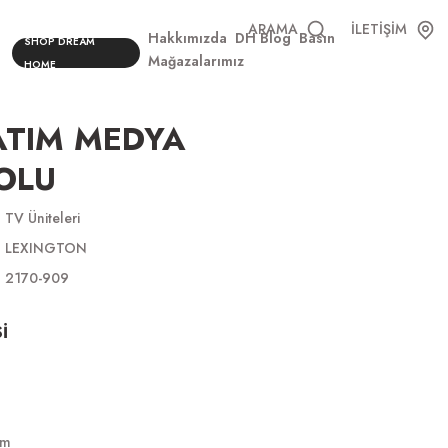
ARAMA
İLETİŞİM
Hakkımızda
DH Blog
Basın
SHOP DREAM
Mağazalarımız
HOME
ATIM MEDYA
OLU
TV Üniteleri
LEXINGTON
2170-909
İ
cm