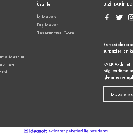
Ürünler
BİZİ TAKİP ED
İç Mekan
Dış Mekan
Tasarımcıya Göre
En yeni dekora
sürprizler için k
tma Metnini
KVKK Aydınlatm
ik İleti
bilgilendirme a
etni
işlenmesine açı
ile
ideasoft
e-