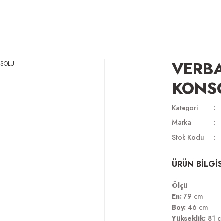
VERB
KONS
Kategori
Marka
Stok Kodu
ÜRÜN BİLGİS
Ölçü
En:
79 cm
Boy:
46 cm
Yükseklik:
81 