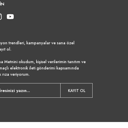
İN
syon trendleri, kampanyalar ve sana özel
ayıt ol.
a Metnini
okudum, kişisel verilerimin tanıtım ve
maçlı elektronik ileti gönderimi kapsamında
k rıza veriyorum.
KAYIT OL