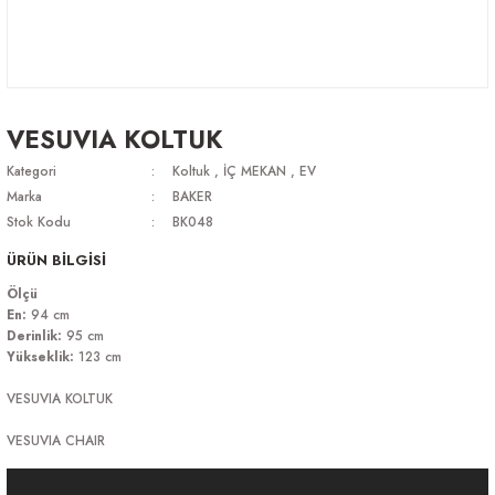
VESUVIA KOLTUK
Kategori
Koltuk
,
İÇ MEKAN
,
EV
Marka
BAKER
Stok Kodu
BK048
ÜRÜN BİLGİSİ
Ölçü
En:
94 cm
Derinlik:
95 cm
Yükseklik:
123 cm
VESUVIA KOLTUK
VESUVIA CHAIR