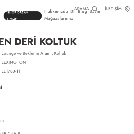
ARAMA
İLETİŞİM
Hakkımızda
DH Blog
Basın
SHOP DREAM
Mağazalarımız
HOME
N DERİ KOLTUK
Lounge ve Bekleme Alanı
,
Koltuk
LEXINGTON
LL1783-11
İ
cm
HER CHAIR