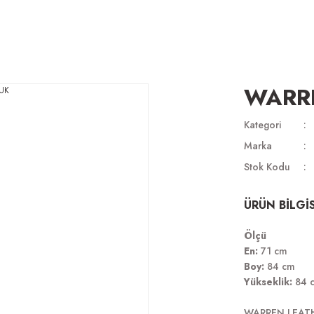
WARRE
Kategori
Marka
Stok Kodu
ÜRÜN BİLGİS
Ölçü
En:
71 cm
Boy:
84 cm
Yükseklik:
84 
WARREN LEAT