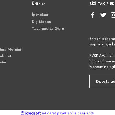
Ürünler
BİZİ TAKİP ED
İç Mekan
Dış Mekan
Tasarımcıya Göre
En yeni dekora
sürprizler için k
tma Metnini
KVKK Aydınlatm
ik İleti
bilgilendirme a
etni
işlenmesine açı
ile
ideasoft
e-