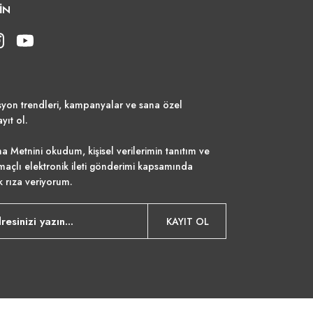
İN
syon trendleri, kampanyalar ve sana özel
ayıt ol.
a Metnini
okudum, kişisel verilerimin tanıtım ve
maçlı elektronik ileti gönderimi kapsamında
k rıza veriyorum.
KAYIT OL